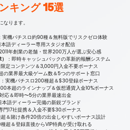
ンキング 15選
選になります。
：実機パチスロ約90種＆無料版でリスクゼロ体験
日本語ディーラー専用スタジオ配信
2011年創業の老舗・世界200万人が選ぶ安心感
t）
：即時キャッシュバックの革新的報酬システム
限定コンテンツ＆3,000円入金不要ボーナス
0種超の業界最大級ゲーム数＆5つのサポート窓口
）
：実機パチスロ200種超＆$30登録ボーナス
,000本超のラインナップ＆仮想通貨入金10%ボーナス
柄対応＆即時〜5分の業界最速出金
＆日本語ディーラー完備の新鋭ブランド
専門17社提携＆入金不要$30ボーナス
0種超＆賭け条件20倍の出金しやすいボーナス設計
00種超＆登録直後からVIP特典が受け取れる