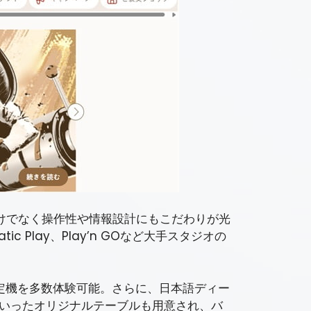
だけでなく操作性や情報設計にもこだわりが光
c Play、Play’n GOなど大手スタジオの
定機を多数体験可能。さらに、日本語ディー
いったオリジナルテーブルも用意され、バ