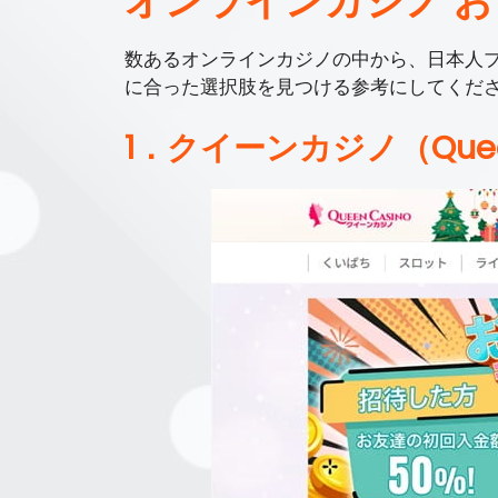
数あるオンラインカジノの中から、日本人
に合った選択肢を見つける参考にしてくだ
1．クイーンカジノ（Queen