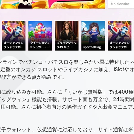
は、オンラインでパチンコ・パチスロを楽しみたい層に特化した
。定番のオンカジ スロットやライブカジノに加え、iSlot
遊び方ができる点が強みです。
に絞り込みが可能。さらに「くいかじ無料版」では400
ビッグウィン」機能も搭載。サポート面も万全で、24時間
利用可能。さらに初心者向けの操作ガイドや入出金マニュ
電子ウォレット、仮想通貨に対応しており、サイト通貨は米